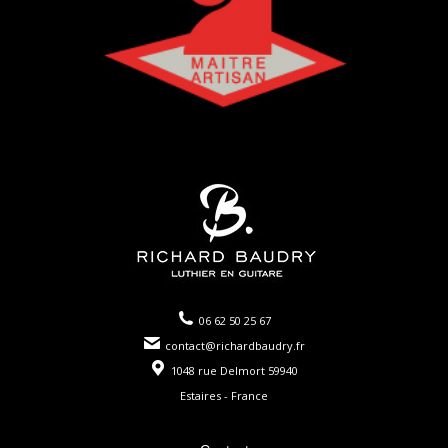
06 62 50 25 67
contact@richardbaudry.fr
1048 rue Delmort 59940
Estaires - France