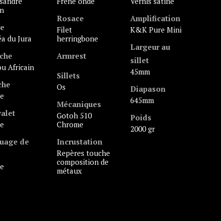
Frêne ondé
vernis satiné
en
Rosace
Amplification
le
filet
K&K Pure Mini
céa du Jura
herringbone
Largeur au
che
Armrest
sillet
jou Africain
45mm
Sillets
che
Os
Diapason
ne
645mm
Mécaniques
alet
Gotoh 510
Poids
ne
Chrome
2000 gr
uage de
Incrustation
repères touche
composition de
ne
métaux