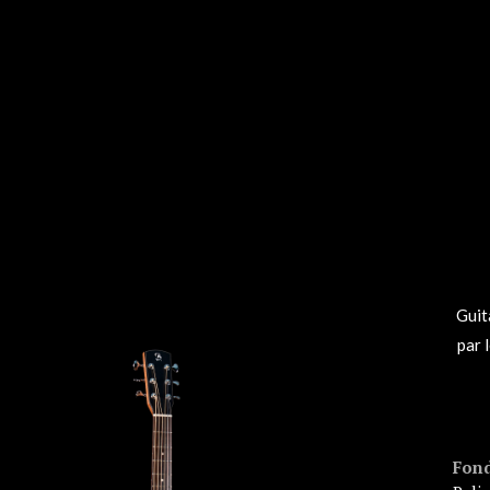
Guit
par 
Fond