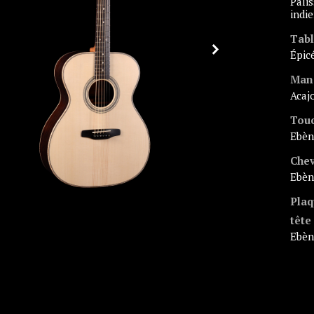
Palissandre
indi
Tab
Épi
Man
Aca
Tou
Ebè
Chev
Ebè
Plaq
tête
Ebè