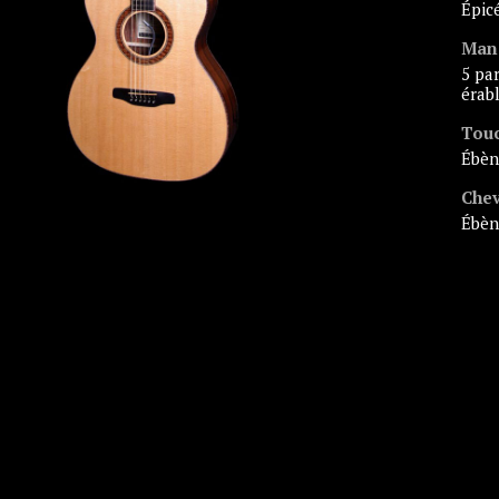
épic
Man
5 parties acajou/
érab
Tou
ébè
Chev
ébè