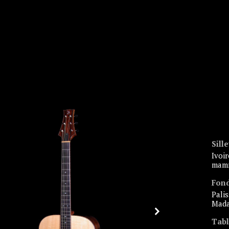
Sille
ivoire de
mam
Fond
palissandre de
Mada
Tab