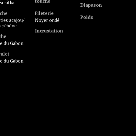
touche
éa sitka
Diapason
che
Fileterie
Poids
noyer ondé
le/ébène
Incrustation
che
ne du Gabon
alet
ne du Gabon