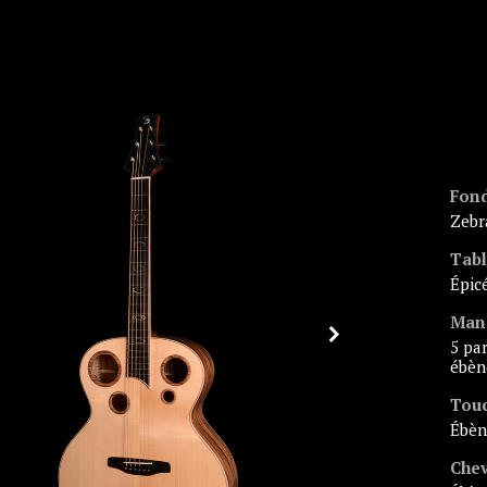
Fond
zeb
Tab
épi
Man
5 parties acajou/
ébèn
Tou
ébè
Chev