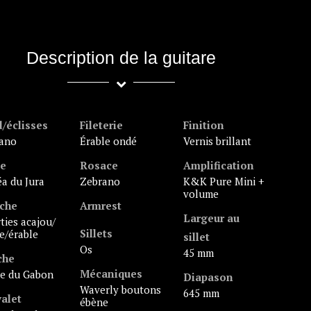
Description de la guitare
/éclisses
Fileterie
Finition
rano
érable ondé
vernis brillant
le
Rosace
Amplification
céa du Jura
zebrano
K&K Pure Mini +
volume
che
Armrest
Largeur au
Sillets
e/érable
sillet
os
45 mm
che
Mécaniques
ne du Gabon
Diapason
Waverly boutons
645 mm
alet
ébène