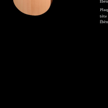
ébè
Plaq
tête
ébè