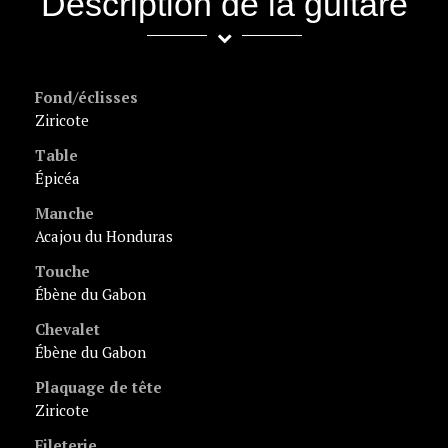
Description de la guitare
Fond/éclisses
ziricote
Table
épicéa
Manche
acajou du Honduras
Touche
ébène du Gabon
Chevalet
ébène du Gabon
Plaquage de tête
ziricote
Fileterie