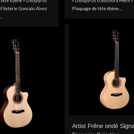
 tête Ebène « Diospyros
« Diospyros crassiflora Hiern »
» Fileterie Goncalo Alvez
Plaquage de tête ébène…
…
Artist Frêne ondé Sign