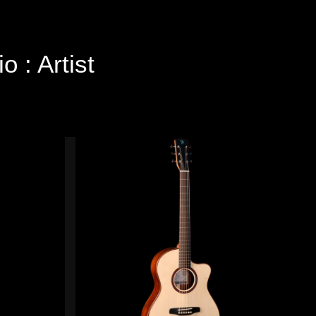
io :
Artist