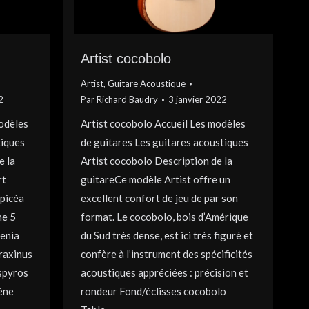
Artist cocobolo
Artist
,
Guitare Acoustique
2
Par
Richard Baudry
3 janvier 2022
modèles
Artist cocobolo Accueil Les modèles
tiques
de guitares Les guitares acoustiques
e la
Artist cocobolo Description de la
rt
guitareCe modèle Artist offre un
épicéa
excellent confort de jeu de par son
he 5
format. Le cocobolo, bois d’Amérique
tenia
du Sud très dense, est ici très figuré et
Fraxinus
confère à l’instrument des spécificités
spyros
acoustiques appréciées : précision et
ène
rondeur Fond/éclisses cocobolo