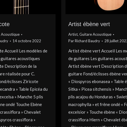
icote
Artist ébène vert
 Acoustique
Artist
,
Guitare Acoustique
audry
14 octobre 2022
Par
Richard Baudry
28 juillet 202
ote Accueil Les modèles de
Artist ébène vert Accueil Les 
 guitares acoustiques
de guitares Les guitares acous
ote Description de la
Artist ébène vert Description d
re réalisée pour C.
guitare Fond/éclisses ébène ve
nd/éclisses Ziricote
« Diospyros ebonasea » Table 
ecandra » Table Epicéa du
Sitka « Picea sitchensis » Manc
 excelsa » Manche 5 plis
plis acajou du Honduras « Swie
rêne ondé Touche Ebène
macrophylla » et frêne ondé « 
crassiflora » Chevalet
excelsior » Touche ébène « Dio
pyros crassiflora »
crassiflora Hiern » Chevalet éb