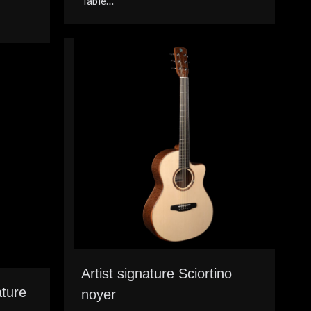
Table…
Artist signature Sciortino
ature
noyer