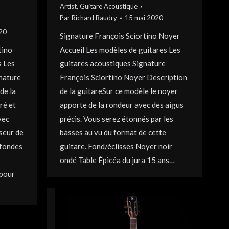
Artist
,
Guitare Acoustique
Par
Richard Baudry
15 mai 2020
020
Signature François Sciortino Noyer
tino
Accueil Les modèles de guitares Les
s Les
guitares acoustiques Signature
gnature
François Sciortino Noyer Description
de la
de la guitareSur ce modèle le noyer
ré et
apporte de la rondeur avec des aigus
vec
précis. Vous serez étonnés par les
sseur de
basses au vu du format de cette
ofondes
guitare. Fond/éclisses Noyer noir
ondé Table Épicéa du jura 15 ans…
 pour