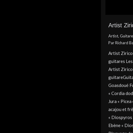
Artist Zir
Artist
,
Guitare
Par
Richard B
Artist Ziric
guitares Les
Artist Ziric
guitareGuita
Goasdoué Fo
« Cordia dod
Jura « Picea
acajou et f
« Diospyros 
Ebène « Dios