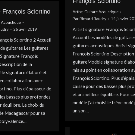
François Sciortino
 François Sciortino
Artist
,
Guitare Acoustique
Par
Richard Baudry
14 janvier 2
 Acoustique
Artist signature François Scior
audry
26 avril 2019
Accueil Les modèles de guitare
ançois Sciortino 2 Accueil
guitares acoustiques Artist si
de guitares Les guitares
François Sciortino Description 
 Signature François
guitareModèle signature élabo
Description de la
mis au point en collaboration a
le signature élaboré et
François Sciortino. Plus d’épai
 en collaboration avec
caisse pour des basses plus pr
ortino. Plus d’épaisseur de
et un meilleur équilibre. Pour ce
des basses plus profondes
modèle j’ai choisi le frêne ondé
r équilibre. Le choix du
un son…
 de Madagascar pour sa
 polyvalence…