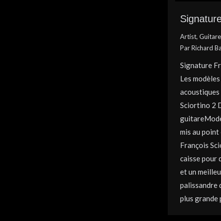
Signature
Artist
,
Guitare
Par
Richard B
Signature Fr
Les modèles 
acoustiques
Sciortino 2 
guitareModè
mis au point
François Sci
caisse pour 
et un meilleu
palissandre
plus grande