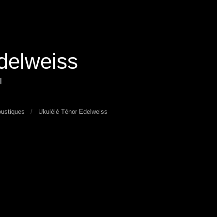
delweiss
l
oustiques
Ukulélé Ténor Edelweiss