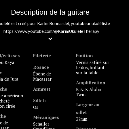
Description de la guitare
kulélé est créé pour Karim Bonnardel, youtubeur ukuléliste
: https://www.youtube.com/@KarimUkuleleTherapy
/éclisses
Fileterie
Finition
jou Kaya
vernis satiné sur
Rosace
le dos, brillant
le
sur la table
ébène de
céa du Jura
Macassar
Amplification
che
Armrest
K & K Aloha
Twin
Sillets
heté
Largeur au
ion cirée
Os
sillet
che
Mécaniques
37mm
Schaller
ssar