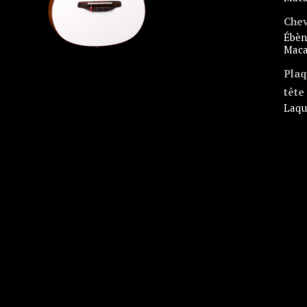
Chev
ébène de
Maca
Plaq
tête
laq