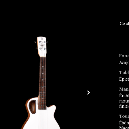
Ce u
Fond
aca
Tab
épi
Man
érable américain
mouc
finit
Tou
ébène de
Maca