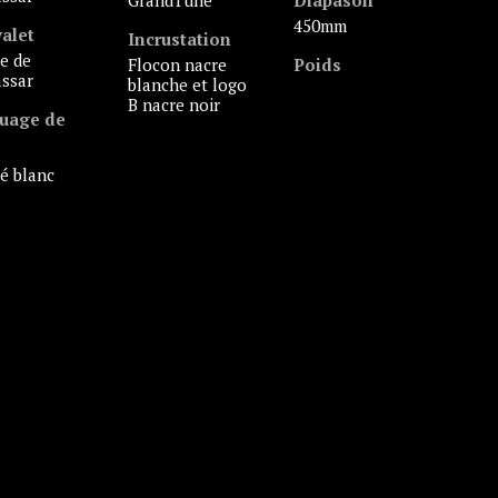
GrandTune
Diapason
450mm
alet
Incrustation
flocon nacre
Poids
ssar
blanche et logo
B nacre noir
uage de
ué blanc