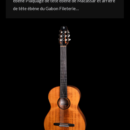
ébène Plaquage de tête ébène de Macassar et arrière
de tête ébène du Gabon Fileterie…