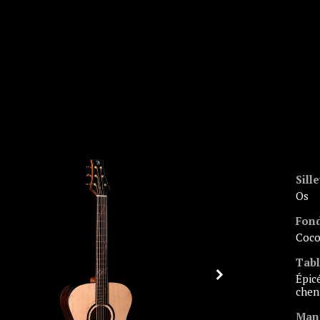
Sille
Os
Fond
coc
Tab
épicéa sitka
chen
Man