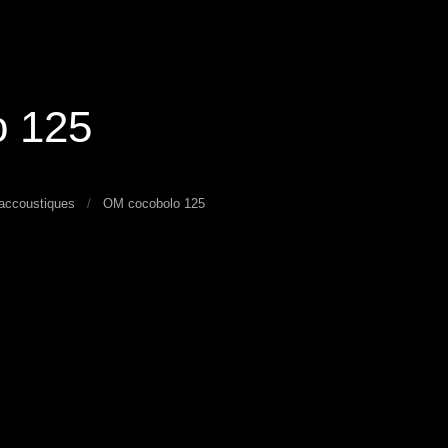
o 125
 accoustiques
OM cocobolo 125