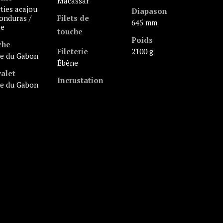
Macassar
Diapason
onduras /
Filets de
645 mm
le
touche
Poids
che
Fileterie
2100 g
ne du Gabon
ébène
alet
Incrustation
ne du Gabon