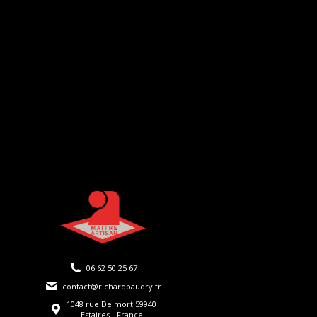
06 62 50 25 67
contact@richardbaudry.fr
1048 rue Delmort 59940
Estaires - France