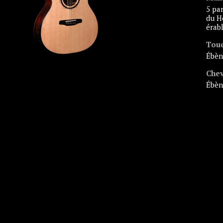
5 parties acajou
du H
érab
Tou
ébè
Chev
ébè