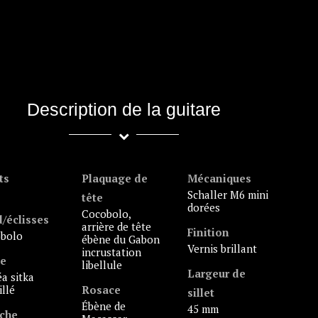
Description de la guitare
ts
Plaquage de
Mécaniques
Schaller M6 mini
tête
dorées
cocobolo,
/éclisses
arrière de tête
Finition
obolo
ébène du Gabon
vernis brillant
incrustation
le
libellule
Largeur de
illé
Rosace
sillet
ébène de
45 mm
che