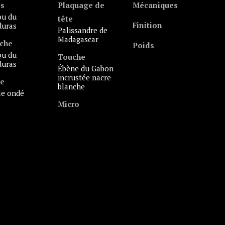
ps
Plaquage de
Mécaniques
tête
Finition
uras
palissandre de
Madagascar
che
Poids
Touche
uras
ébène du Gabon
incrustée nacre
le
blanche
ble ondé
Micro