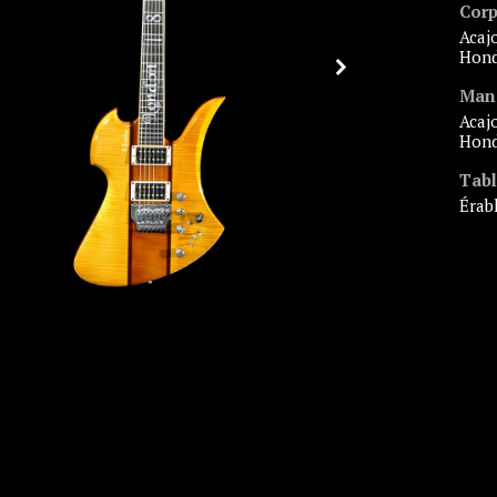
Cor
acajou du
Hond
Man
acajou du
Hond
Tab
éra